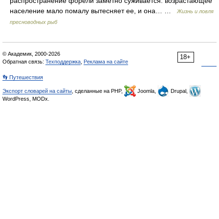
распространение форели заметно суживается: возрастающее
население мало помалу вытесняет ее, и она… …
Жизнь и ловля
пресноводных рыб
© Академик, 2000-2026
18+
Обратная связь:
Техподдержка
,
Реклама на сайте
👣 Путешествия
Экспорт словарей на сайты
, сделанные на PHP,
Joomla,
Drupal,
WordPress, MODx.