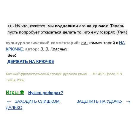
⊝ - Ну что, кажется, мы
подцепили
его
на крючок
. Теперь
пусть попробует отказаться делать то, что ему говорят. (
Реч.
)
культурологический комментарий:
см.
комментарий к
НА
КРЮЧКЕ
.
автор:
В. В. Красных
See:
ДЕРЖАТЬ НА КРЮЧКЕ
Большой фразеологический словарь русского языка. — М.: АСТ-Пресс
.
Е.Н.
Телия
.
2006
.
Игры ⚽
Нужен реферат?
ЗАХОДИТЬ СЛИШКОМ
ЗАЦЕПИТЬ НА УДОЧКУ
ДАЛЕКО