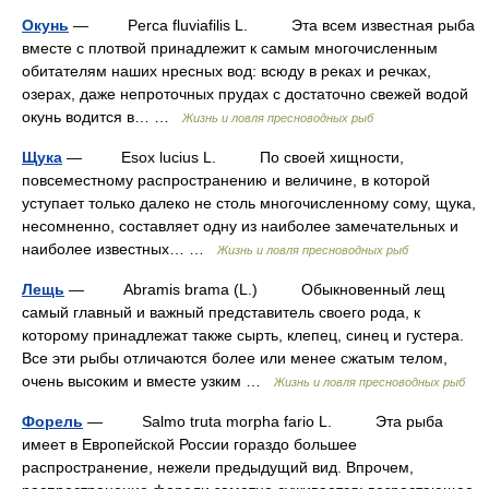
Окунь
— Perca fluviafilis L. Эта всем известная рыба
вместе с плотвой принадлежит к самым многочисленным
обитателям наших нресных вод: всюду в реках и речках,
озерах, даже непроточных прудах с достаточно свежей водой
окунь водится в… …
Жизнь и ловля пресноводных рыб
Щука
— Esox lucius L. По своей хищности,
повсеместному распространению и величине, в которой
уступает только далеко не столь многочисленному сому, щука,
несомненно, составляет одну из наиболее замечательных и
наиболее известных… …
Жизнь и ловля пресноводных рыб
Лещь
— Abramis brama (L.) Обыкновенный лещ
самый главный и важный представитель своего рода, к
которому принадлежат также сырть, клепец, синец и густера.
Все эти рыбы отличаются более или менее сжатым телом,
очень высоким и вместе узким …
Жизнь и ловля пресноводных рыб
Форель
— Salmo truta morpha fario L. Эта рыба
имеет в Европейской России гораздо большее
распространение, нежели предыдущий вид. Впрочем,