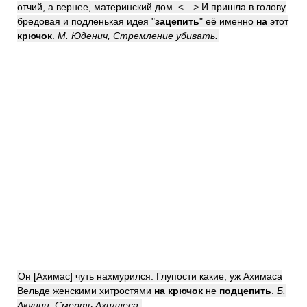
отчий, а вернее, материнский дом. <…> И пришла в голову
бредовая и подленькая идея "
зацепить
" её именно
на
этот
крючок
.
М. Юденич, Стремление убивать.
Он [Ахимас] чуть нахмурился. Глупости какие, уж Ахимаса
Вельде женскими хитростями
на крючок
не
подцепить
.
Б.
Акунин, Смерть Ахиллеса.