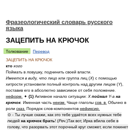
Фразеологический словарь русского
языка
ЗАЦЕПИТЬ НА КРЮЧОК
Толкование
Перевод
ЗАЦЕПИТЬ НА КРЮЧОК
кто
кого
Поймать в ловушку, подчинить своей власти.
Имеется в виду, что
лицо или группа лиц (
X
) с помощью
хитрости установили полный контроль над другим лицом (
Y
),
поставив его в абсолютно зависимое от себя положение.
неформ.
✦
{1}
Активное начало ситуации:
X
поймал
Y-а
на
крючок
.
Именная часть
неизм.
Чаще глаголы
сов. в.
Обычно в
роли
сказ.
Порядок слов-компонентов
нефиксир.
⊙ - Ты лучше скажи, как это тебе удаётся всех нужных тебе
людей
на крючок брать
! (
Реч.
)Так вот, Ирка вбила себе в
голову, что разорвать этот порочный круг сможет, если покинет