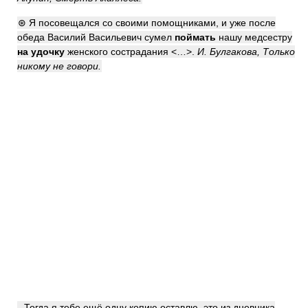
⊛ Я посовещался со своими помощниками, и уже после
обеда Василий Васильевич сумел
поймать
нашу медсестру
на удочку
женского сострадания <…>.
И. Булгакова, Только
никому не говори.
- Тогда я тебе ещё одну копию оставлю, это из дневника