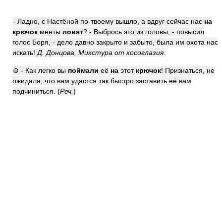
- Ладно, с Настёной по-твоему вышло, а вдруг сейчас нас
на
крючок
менты
ловят
? - Выбрось это из головы, - повысил
голос Боря, - дело давно закрыто и забыто, была им охота нас
искать!
Д. Донцова, Микстура от косоглазия.
⊜ - Как легко вы
поймали
её
на
этот
крючок
! Признаться, не
ожидала, что вам удастся так быстро заставить её вам
подчиниться. (
Реч.
)